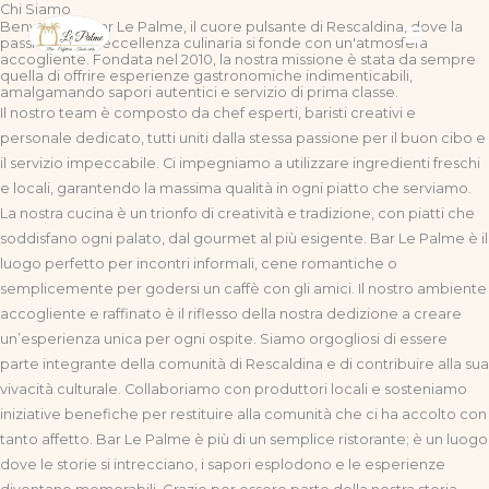
Chi Siamo
Vai
Benvenuti a Bar Le Palme, il cuore pulsante di Rescaldina, dove la
al
passione per l'eccellenza culinaria si fonde con un'atmosfera
accogliente. Fondata nel 2010, la nostra missione è stata da sempre
contenuto
quella di offrire esperienze gastronomiche indimenticabili,
amalgamando sapori autentici e servizio di prima classe.
Il nostro team è composto da chef esperti, baristi creativi e
personale dedicato, tutti uniti dalla stessa passione per il buon cibo e
il servizio impeccabile. Ci impegniamo a utilizzare ingredienti freschi
e locali, garantendo la massima qualità in ogni piatto che serviamo.
La nostra cucina è un trionfo di creatività e tradizione, con piatti che
soddisfano ogni palato, dal gourmet al più esigente. Bar Le Palme è il
luogo perfetto per incontri informali, cene romantiche o
semplicemente per godersi un caffè con gli amici. Il nostro ambiente
accogliente e raffinato è il riflesso della nostra dedizione a creare
un’esperienza unica per ogni ospite. Siamo orgogliosi di essere
parte integrante della comunità di Rescaldina e di contribuire alla sua
vivacità culturale. Collaboriamo con produttori locali e sosteniamo
iniziative benefiche per restituire alla comunità che ci ha accolto con
tanto affetto. Bar Le Palme è più di un semplice ristorante; è un luogo
dove le storie si intrecciano, i sapori esplodono e le esperienze