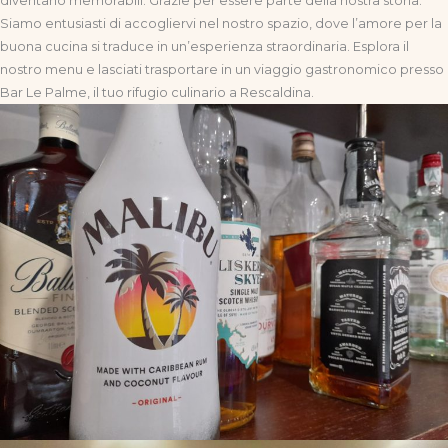
diventano memorabili. Grazie per essere parte della nostra storia.
Siamo entusiasti di accogliervi nel nostro spazio, dove l’amore per la
buona cucina si traduce in un’esperienza straordinaria. Esplora il
nostro menu e lasciati trasportare in un viaggio gastronomico presso
Bar Le Palme, il tuo rifugio culinario a Rescaldina.